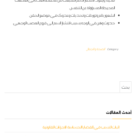
فكية، ويقود لانتصار السم المنبعث من محفظة الغدة إلى العضلات
المحيطة المسؤولة عن التنفس.
الشعور بألم وتورطت وتحديات وعدوى في موضع الحقن.
حدوث وهَن في الوجه بسبب انتشار السم إلى فروع العصب الوجهي.
Category
الصحة و الجمال
البحث عن:
أحدث المقالات
إثبات النسب في القضايا الحساسة: الإجراءات القانونية