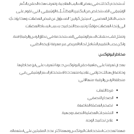
تُستخدم كذلك في بعض الأساليب العلاجية، وتعرف هذه الحقن بالسُّم
الوَشِيقِي، المُستخلص من البكتيريا المِطَـثِّــيَّــة الوَشِيقِي، التي تقوم على
حجب الناقل العصبي “أسيتيل كولين” المسؤول عن قبض العضلات، وهذا يؤدي
إلى ارتخاء العضلات مؤقتًا، وتنبسط التجاعيد بسبب انبساط العضلات.
وتمثل أغلب حقنات السم الوشيقي المستخدمة في نطاق الرأس والرقبة) آمنة،
ولكن يجب التقييم الشامل لحالة المريض عبر معرفة تاريخه الطبي.
مخاطر البوتوكس:
بعد أن تعرفنا على ماهية حقن البوتوكس دعونا نتعرف على أبرز مخاطرها،
وخاصة إن هنالك دواعي علاجية متعددة لاستخدام السم الوشيقي في
منطقة الرأس والرقبة؛ منها الآتي:
فرط اللعاب.
الصداع النصفي.
تضخم العضلة الماضغة.
التشنجات العضلية النصف وجهية.
علاج تجاعيد الوجه.
مهما تعددت استخدامات البوتكس ومهما كثر عدد المقبلين على استعماله،