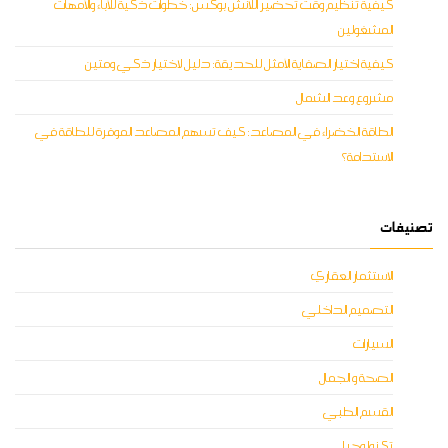
كيفية تنظيم وقت تحضير اللانش بوكس: خطوات ذكية للآباء والأمهات
المشغولين
كيفية اختيار الصفاية الأمثل للحديقة: دليل لاختيار ذكي ومتين
مشروع وعد الشمال
الطاقة الخضراء في المصاعد: كيف تسهم المصاعد الموفرة للطاقة في
الاستدامة؟
تصنيفات
الاستثمار العقاري
التصميم الداخلي
السيارات
الصحة و الجمال
القسم الطبي
تكنولوجيا