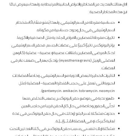
إلا إن هنالك العديد من المخاطر والأعراض الجانبية المرتبطة به، ولهذا سيعرض تباعًا
أبرز هذه المخاطر الصحية:
حساسية مفرطة من السم الوشيقي، ولهذا يُمنع منعًا باتًا استخدام
السم الوشيقي في حال وجود حساسية من مكوناته.
تأثيرات مفرطة للمصابين بالأمراض الجلدية مثل: الصدفية والأكزيما.
يؤثر البوتوكس تأثيرًا كبيرًا على عضلات الجسم، فحقن السم الوشيقي
لدى المرضى المصابين باعتلالات عصبية أو عصبية – عضلية (كالوهن
العضلي الوبيل (myasthenia gravis) يؤدي بهم إلى ضعف عام في
العضلات.
التأثيرات الخطيرة لبعض الأدوية مع السم الوشيقي، وخاصةً المضادات
الحيوية التي تعمل على حجب القنطرة العصبية – العضلية (مثل:
gentamycin، amikacin، tobramycin، neomycin).
ظهور ندبة في موضع حقن البوتوكس يصعب التخلص منها.
تدلّي الجفون وخاصة في حال كان الحقن قريبا من حاجب العين.
حدوث مشكلة عُسر البلع (وذلك في حال حقن البوتوكس في غدة
لعابية كُبرى، أو في العضلة القَـتَــرَائِــيّـة.
مشكلة إرباك تنفسي بسبب حقن البوتوكس في كلتا الغدتين التحت