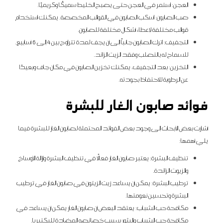
العجن: استمر في العجن حتى يصبح الخليط سميكًا وكريميًا.
صب الصابون: اسكب الصابون في القوالب المخصصة. يمكنك استخدام
قوالب مختلفة لإعطاء أشكال مختلفة للصابون.
التجفيف: اترك الصابون جانباً إلى أن يجف لمدة تتراوح بين 4 إلى 6 أسابيع.
للسماح له بالتصلب وفقد الزيت الزائد.
التخزين: بعد التجفيف، يمكنك تخزين الصابون في مكان جاف وبعيدًا
عن الرطوبة للاحتفاظ بجودته.
فوائد صابون الغار للبشرة
أشارت بعض الأبحاث إلى وجود بعض الفوائد المحتملة لصابون الغار للبشرة فيما
يلي أهمها:
تنظيف البشرة: يعتبر صابون الغار فعالًا في تنظيف البشرة وإزالة الأوساخ
والزيوت الزائدة.
ترطيب البشرة: يمكن أن يساعد زيت الزيتون في صابون الغار في ترطيب
البشرة وتحسين نعومتها.
مكافحة حب الشباب: يعتقد البعض أن صابون الغار يمكن أن يساعد في
مكافحة حب الشباب والبثور بسبب خصائصه المضادة للبكتيريا.