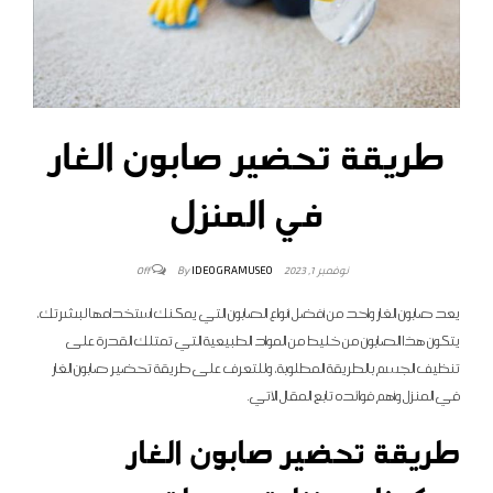
طريقة تحضير صابون الغار
في المنزل
By
IDEOGRAMUSEO
نوفمبر 1, 2023
Off
يعد صابون الغار واحد من أفضل أنواع الصابون التي يمكنك استخدامها لبشرتك،
يتكون هذا الصابون من خليط من المواد الطبيعية التي تمتلك القدرة على
تنظيف الجسم بالطريقة المطلوبة، وللتعرف على طريقة تحضير صابون الغار
في المنزل وأهم فوائده تابع المقال الآتي.
طريقة تحضير صابون الغار