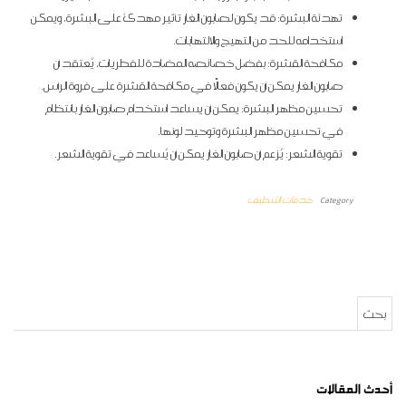
تهدئة البشرة: قد يكون لصابون الغار تأثير مهدئ على البشرة، ويمكن
استخدامه للحد من التهيج والالتهابات.
مكافحة القشرة: بفضل خصائصه المضادة للفطريات، يُعتقد أن
صابون الغار يمكن أن يكون فعالًا في مكافحة القشرة على فروة الرأس.
تحسين مظهر البشرة: يمكن أن يساعد استخدام صابون الغار بانتظام
في تحسين مظهر البشرة وتوحيد لونها.
تقوية الشعر: يُزعم أن صابون الغار يمكن أن يُساعد في تقوية الشعر.
Category
خدمات التنظيف
البحث عن:
أحدث المقالات