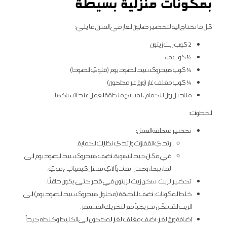
بمكونات منزلية بسيطة
كل ما تحتاج إليه لتحضير صابون الغار في المنزل ما يلي:
2 كوب زيت زيتون
½ كوب ماء
¼ كوب هيدروكسيد الصوديوم (قلوي الصودا)
¼ كوب مغلف غار (ورق غار مطحون)
مناديل رول للحمام ، لمسح منطقة العمل عند اتساخها.
الخطوات:
تحضير منطقة العمل:
ارتدي القفازات وارتدي نظارات الحماية.
في مكان جيد التهوية، أضف هيدروكسيد الصوديوم إلى
الماء ببطء وحذر. تفادياً لأي تفاعل كيميائي قوي.
تحضير الزيت: سخن زيت الزيتون في قدر حتى يكون دافئًا.
خلط المكونات: أضف اللصقة (محلول هيدروكسيد الصوديوم) إلى
الزيت المُسخّن تدريجياً مع التحريك المستمر.
إضافة ورق الغار: أضف مغلف الغار المطحون إلى الخليط واخلطه جيداً.