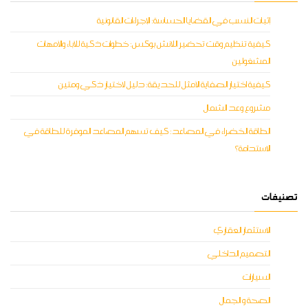
إثبات النسب في القضايا الحساسة: الإجراءات القانونية
كيفية تنظيم وقت تحضير اللانش بوكس: خطوات ذكية للآباء والأمهات
المشغولين
كيفية اختيار الصفاية الأمثل للحديقة: دليل لاختيار ذكي ومتين
مشروع وعد الشمال
الطاقة الخضراء في المصاعد: كيف تسهم المصاعد الموفرة للطاقة في
الاستدامة؟
تصنيفات
الاستثمار العقاري
التصميم الداخلي
السيارات
الصحة و الجمال