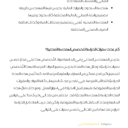
المباني والمنشآت المتعددة.
هندسة السدود والموارد المائية: يدرس فيها المهندس طريقة
تصميم وإنشاء المباني المائية المختلفة كالسدود وغيرها.
الهندسة الصحية: تُعنى بتصميم محطات المياه وكذلك أنظمة
الصرف الصحي المختلفة.
كم عدد سنوات الدراسة لتخصص الهندسة المدنية؟
يدرس المهندس المدنيّ في الجامعة مواد التّخصص هذا على مدار خمس
سنوات دراسيّة، وخلال هذه المدة يدرس جميع المواد المرتبطة بهذا التّخصص؛
لتجميع أكبر قدر ممكن من المعارف والعلوم المرتبطة به، كما تُتيح هذه المدة
الدراسيّة للطالب الفرصة في تقدير مدى استيعاب كافة المواد والمقررات
الدراسية المفروضة عليهم قبيل الانخراط في أسواق العمل ، ومع ذلك فإنّ هذه
المدة الدراسة للهندسة المدنيّة قد تختلف من بلد إلى أخرى بناءً على قوانين
الجامعة وعدد الساعات الدراسية المفروضة، ولكن قد جرت العادة بأن الدراسة
تتراوح مدتها ما بين ثلاث إلى خمس سنوات على التوالي.
Category
التصميم الداخلي