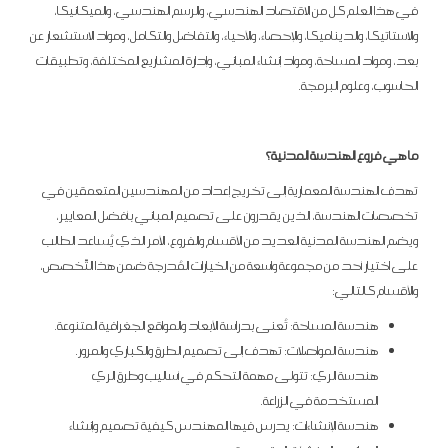
في هذا العلم كل من الاقتصاد الهندسي، والرسم الهندسي، والميكانيكا،
والاستاتيكا، والديناميكا، والإحصاء، والأحياء، والتفاضل والتكامل، ومواد الاستشعار عن
بعد، ومواد المساحة، ومواد إنشاء المباني، وإدارة المشاريع المختلفة، وتطبيقات
الحاسوب، وعلوم البرمجة.
ما هي فروع الهندسة المدنية؟
تهدف الهندسة المعمارية إلى تخريج إعداد من المهندسين المتعمقين في
تخصصات الهندسة، الذين يقدرون على تصميم المباني بأفضل المعايير،
ويضم الهندسة المدنية العديد من الأقسام والفروع، الأمر الذي يُساعد الطالب
على اختيار أحد من مجموعة واسعة من الخيارات المُدرجة ضمن هذا التّخصص،
والأقسام كالتالي:
هندسة المساحة: تُعنى بدراسة الأبعاد والمواقع الجغرافية المتنوعة.
هندسة المواصلات: تهدف إلى تصميم الطرق والكباري والمرور.
هندسة الري: تتولى مهمة التحكم في أساليب وطرق الري
المستخدمة في الزراعة.
هندسة الإنشاءات: يدرس فيها المهندس كيفية تصميم وإنشاء