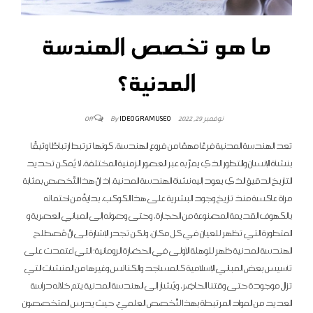
ما هو تخصص الهندسة
المدنية؟
By
IDEOGRAMUSEO
نوفمبر 29, 2022
Off
تعد الهندسة المدنية فرعًا مهمًا من فروع الهندسة، كونها ترتبط ارتباطًا وثيقًا
بنشأة الإنسان والتطور الذي يمرّ به عبر العصور الزمنية المختلفة، لا يُمكن تحديد
التاريخ الدقيق الذي يعود إليه نشأة الهندسة المدنية، إذ إنّ هذا التّخصص بمثابة
مرآة عاكسة منذ تاريخ وجود البشرية على هذا الكوكب، بدايةً من احتمائه
بالكهوف القديمة المصنوعة من الحجارة، وحتى وصوله إلى المباني العصرية و
المتطورة التي تظهر للعيان في كل مكان، ولكن تجدر الإشارة إلى أنَّ مُصطلح
الهندسة المدنية ظهر للوهلة الأولى في الحضارة الرومانية؛ التي اعتمدت على
تأسيس بعض المباني الإسلامية كالمساجد والكنائس وغيرها من المنشآت التي
تزال موجودة حتى وقتنا الحاضِر، ويُشار إلى الهندسة المدنية يتم خلاله دراسة
العديد من المواد المرتبطة بهذا لتّخصص العلميّ، حيث يدرس المتخصصون