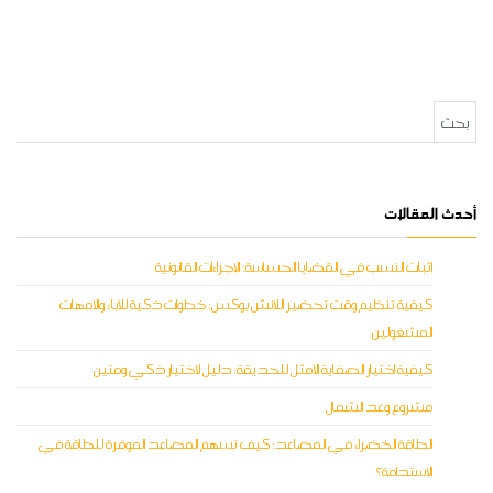
البحث عن:
أحدث المقالات
إثبات النسب في القضايا الحساسة: الإجراءات القانونية
كيفية تنظيم وقت تحضير اللانش بوكس: خطوات ذكية للآباء والأمهات
المشغولين
كيفية اختيار الصفاية الأمثل للحديقة: دليل لاختيار ذكي ومتين
مشروع وعد الشمال
الطاقة الخضراء في المصاعد: كيف تسهم المصاعد الموفرة للطاقة في
الاستدامة؟