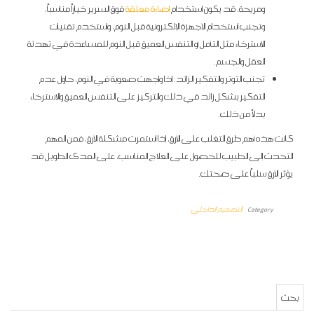
ومريحة، قد يكون استخدام
اضاءة معلقة
فوق السرير خياراً مناسباً،
وتجنب استخدام الأجهزة الإلكترونية قبل النوم، واستخدم تقنيات
الاسترخاء مثل التأمل أو التنفس العميق قبل النوم للمساعدة في تهدئة
العقل والجسم.
تجنب التوتر والتفكير الزائد: إذا واجهت صعوبة في النوم، حاول عدم
التفكير بشكل زائد في ذلك والتركيز على التنفس العميق والاسترخاء
بدلاً من ذلك.
كانت هذه أهم طرق التغلب على الأرق، إذا استمرت مشكلة الأرق، فمن المهم
التحدث إلى الطبيب للحصول على العلاج المناسب، على المدى الطويل قد
يؤثر الأرق سلباً على صحتك.
Category
التصميم الداخلي
البحث عن: