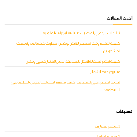
أحدث المقالات
إثبات النسب في القضايا الحساسة: الإجراءات القانونية
كيفية تنظيم وقت تحضير اللانش بوكس: خطوات ذكية للآباء والأمهات
المشغولين
كيفية اختيار الصفاية الأمثل للحديقة: دليل لاختيار ذكي ومتين
مشروع وعد الشمال
الطاقة الخضراء في المصاعد: كيف تسهم المصاعد الموفرة للطاقة في
الاستدامة؟
تصنيفات
الاستثمار العقاري
التصميم الداخلي