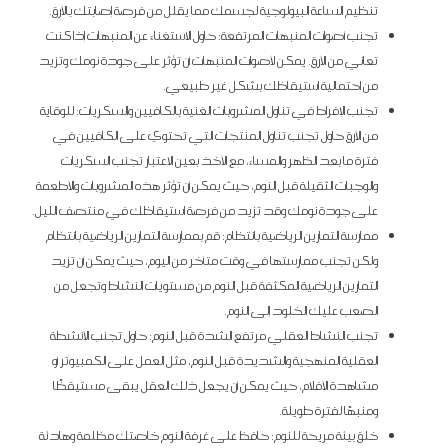
تنظيم الساعة البيولوجية لجسمك مما يقلل من فرصة إصابتك بالأرق.
تجنب أصوات المنبهات المرتفعة: حاول الاستغناء عن المنبهات إذا كنت
تعاني من الأرق. يمكن لأصوات المنبهات أن تؤثر على جودة نومك وتزيد
من احتمالية استيقاظك بشكل غير طبيعي.
تجنب الإفراط في تناول المشروبات الغنية بالكافيين والسكريات: للوقاية
من الأرق حاول تجنب تناول المنتجات التي تحتوي على الكافيين في
فترة ما بعد الظهر والمساء، مع الأخذ بعين الاعتبار تجنب السكريات
والوجبات الثقيلة قبل النوم، حيث يمكن أن تؤثر هذه المشروبات والأطعمة
على جودة نومك وقد تزيد من فرصة استيقاظك في منتصف الليل.
ممارسة التمارين الرياضية بانتظام: قم بممارسة التمارين الرياضية بانتظام
ولكن تجنب ممارستها في وقت متأخر من اليوم، حيث يمكن أن تزيد
التمارين الرياضية المكثفة قبل النوم من مستويات النشاط وتجعل من
الصعب عليك الخلود إلى النوم.
تجنب النشاط العقلي مرتفع الشدة قبل النوم: حاول تجنب الأنشطة
العقلية المنهجية والشديدة قبل النوم، مثل العمل على الكمبيوتر أو
مشاهدة الأفلام، حيث يمكن أن يجعل ذلك العقل يبقى مستيقظًا
ومنبهًا لفترة طويلة.
خلق بيئة مريحة للنوم: حافظ على غرفة النوم خاصتك مظلمة وهادئة